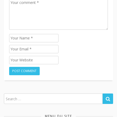
MENU DU SITE