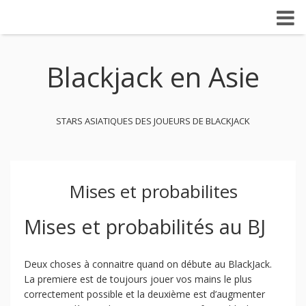
Blackjack en Asie
STARS ASIATIQUES DES JOUEURS DE BLACKJACK
Mises et probabilites
Mises et probabilités au BJ
Deux choses à connaitre quand on débute au BlackJack.
La premiere est de toujours jouer vos mains le plus
correctement possible et la deuxième est d’augmenter