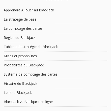
Apprendre A Jouer au Blackjack
La stratégie de base
Le comptage des cartes
Règles du Blackjack
Tableau de stratégie du Blackjack
Mises et probabilites
Probabilités du Blackjack
Système de comptage des cartes
Histoire du Blackjack
Le strip Blackjack
Blackjack vs Blackjack en ligne